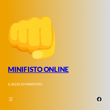
Vai
al
contenuto
MINIFISTO ONLINE
IL BLOG DI MINIFISTO
Face