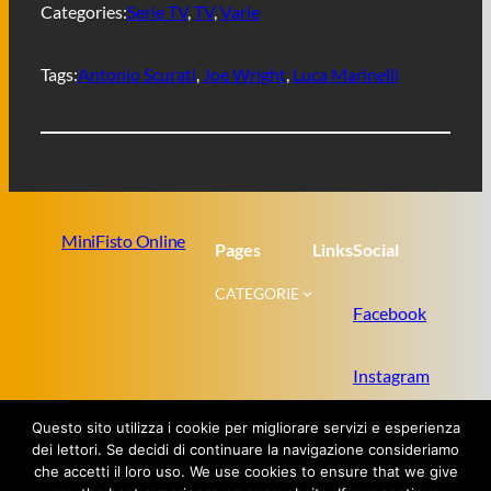
Categories:
Serie TV
, 
TV
, 
Varie
k
p
m
d
i
Tags:
Antonio Scurati
, 
Joe Wright
, 
Luca Marinelli
MiniFisto Online
Pages
Links
Social
CATEGORIE
Facebook
Instagram
Questo sito utilizza i cookie per migliorare servizi e esperienza
Twitter
dei lettori. Se decidi di continuare la navigazione consideriamo
che accetti il loro uso. We use cookies to ensure that we give