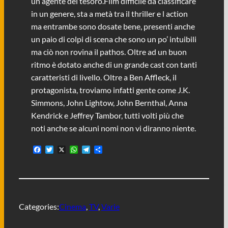
un agente del tesoro.Film difficile da classificare
in un genere, sta a metà tra il thriller e l action
ma entrambe sono dosate bene, presenti anche
un paio di colpi di scena che sono un po’ intuibili
ma ciò non rovina il pathos. Oltre ad un buon
ritmo è dotato anche di un grande cast con tanti
caratteristi di livello. Oltre a Ben Affleck, il
protagonista, troviamo infatti gente come J.K.
Simmons, John Lightow, John Bernthal, Anna
Kendrick e Jeffrey Tambor, tutti volti più che
noti anche se alcuni nomi non vi diranno niente.
F
T
X
W
T
C
a
w
h
e
o
c
i
a
l
n
e
t
t
e
d
b
t
s
g
i
o
e
A
r
v
o
r
p
a
i
Categories:
Cinema
, 
TV
, 
Varie
k
p
m
d
i