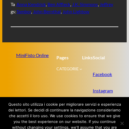
Ta
Anna Kendrick
, 
Ben Affleck
, 
J.K. Simmons
, 
Jeffrey
gs:
Tambor
, 
John Bernthal
, 
John Lightow
MiniFisto Online
Pages
Links
Social
CATEGORIE
Facebook
Instagram
Questo sito utilizza i cookie per migliorare servizi e esperienza
Twitter
dei lettori. Se decidi di continuare la navigazione consideriamo
che accetti il loro uso. We use cookies to ensure that we give
you the best experience on our website. If you continue
without changing your settings, we'll assume that you are