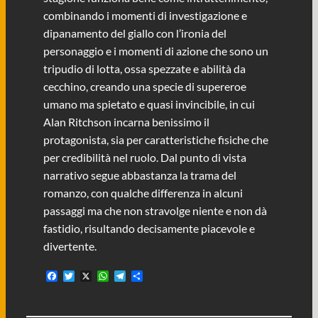
combinando i momenti di investigazione e
dipanamento del giallo con l’ironia del
personaggio e i momenti di azione che sono un
tripudio di lotta, ossa spezzate e abilità da
cecchino, creando una specie di supereroe
umano ma spietato e quasi invincibile, in cui
Alan Ritchson incarna benissimo il
protagonista, sia per caratteristiche fisiche che
per credibilità nel ruolo. Dal punto di vista
narrativo segue abbastanza la trama del
romanzo, con qualche differenza in alcuni
passaggi ma che non stravolge niente e non dà
fastidio, risultando decisamente piacevole e
divertente.
F
T
X
W
T
C
a
w
h
e
o
c
i
a
l
n
e
t
t
e
d