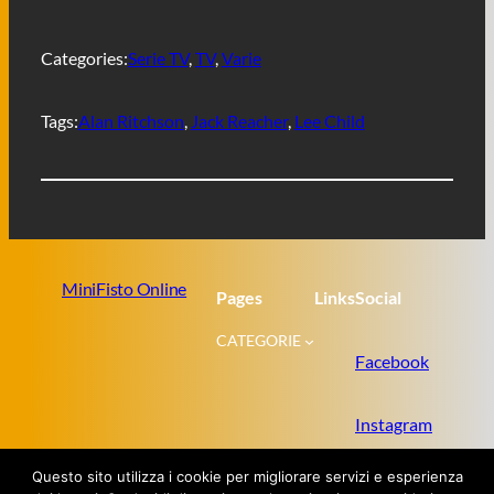
b
t
s
g
i
o
e
A
r
v
o
r
p
a
i
Categories:
Serie TV
, 
TV
, 
Varie
k
p
m
d
i
Tags:
Alan Ritchson
, 
Jack Reacher
, 
Lee Child
MiniFisto Online
Pages
Links
Social
CATEGORIE
Facebook
Instagram
Questo sito utilizza i cookie per migliorare servizi e esperienza
Twitter