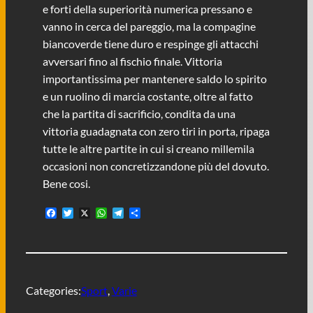
e forti della superiorità numerica pressano e
vanno in cerca del pareggio, ma la compagine
biancoverde tiene duro e respinge gli attacchi
avversari fino al fischio finale. Vittoria
importantissima per mantenere saldo lo spirito
e un ruolino di marcia costante, oltre al fatto
che la partita di sacrificio, condita da una
vittoria guadagnata con zero tiri in porta, ripaga
tutte le altre partite in cui si creano millemila
occasioni non concretizzandone più del dovuto.
Bene cosi.
F
T
X
W
T
C
a
w
h
e
o
c
i
a
l
n
e
t
t
e
d
b
t
s
g
i
o
e
A
r
v
o
r
p
a
i
Categories:
Sport
, 
Varie
k
p
m
d
i