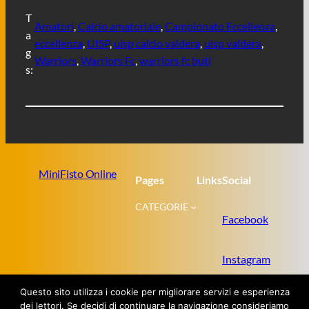
T
Amatori
, 
Calcio amatoriale
, 
Campionato Eccellenza
, 
a
eccellenza
, 
UISP
, 
uisp calcio valdera
, 
uisp valdera
, 
g
Warriors
, 
Warriors Fc
, 
warriors fc buti
s:
MiniFisto Online
Pages
Links
Social
CATEGORIE
Facebook
Instagram
Questo sito utilizza i cookie per migliorare servizi e esperienza
Twitter
dei lettori. Se decidi di continuare la navigazione consideriamo