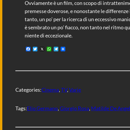
Ovviamente è un film, con scopo di intrattenime
premesse doverose, e nonostante le differenze i
tanto, un po’ per la ricerca di un eccessivo mani
è sembrato un po’ fiacco, non tanto nel ritmo qu
niente di eccezionale.
F
T
X
W
T
C
a
w
h
e
o
c
i
a
l
n
e
t
t
e
d
b
t
s
g
i
o
e
A
r
v
o
r
p
a
i
k
p
m
d
i
Categories:
Cinema
, 
TV
, 
Varie
Tags:
Elio Germano
, 
Giorgio Rosa
, 
Matilde De Angel