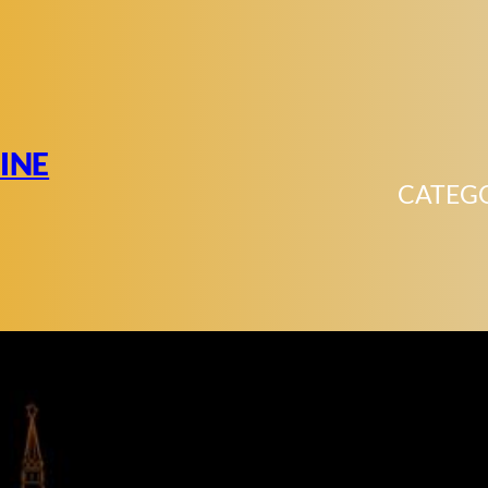
INE
CATEG